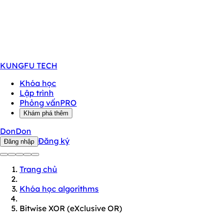
KUNGFU
TECH
Khóa học
Lập trình
Phỏng vấn
PRO
Khám phá thêm
DonDon
Đăng ký
Đăng nhập
Trang chủ
Khóa học algorithms
Bitwise XOR (eXclusive OR)