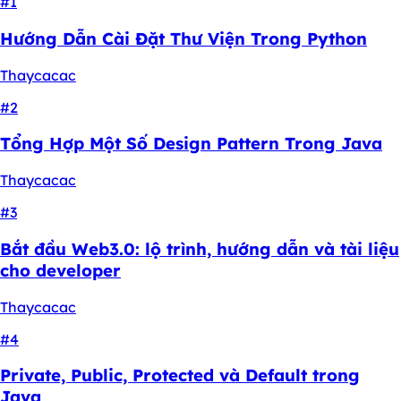
#1
Hướng Dẫn Cài Đặt Thư Viện Trong Python
Thaycacac
#2
Tổng Hợp Một Số Design Pattern Trong Java
Thaycacac
#3
Bắt đầu Web3.0: lộ trình, hướng dẫn và tài liệu
cho developer
Thaycacac
#4
Private, Public, Protected và Default trong
Java