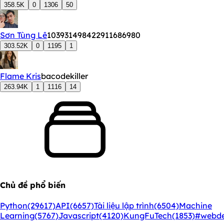
358.5K
0
1306
50
Sơn Tùng Lê
103931498422911686980
303.52K
0
1195
1
Flame Kris
bacodekiller
263.94K
1
1116
14
Chủ đề phổ biến
Python
(29617)
API
(6657)
Tài liệu lập trình
(6504)
Machine
Learning
(5767)
Javascript
(4120)
KungFuTech
(1853)
#webd