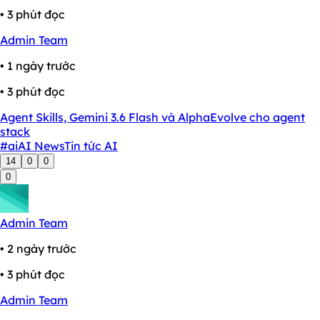
• 3 phút đọc
Admin Team
• 1 ngày trước
• 3 phút đọc
Agent Skills, Gemini 3.6 Flash và AlphaEvolve cho agent
stack
#ai
AI News
Tin tức AI
14
0
0
0
Admin Team
• 2 ngày trước
• 3 phút đọc
Admin Team