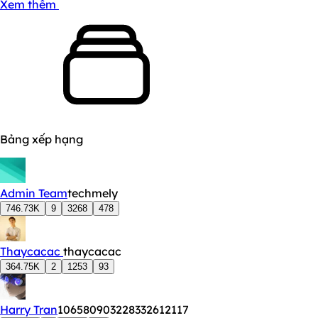
Xem thêm
Bảng xếp hạng
Admin Team
techmely
746.73K
9
3268
478
Thaycacac
thaycacac
364.75K
2
1253
93
Harry Tran
106580903228332612117