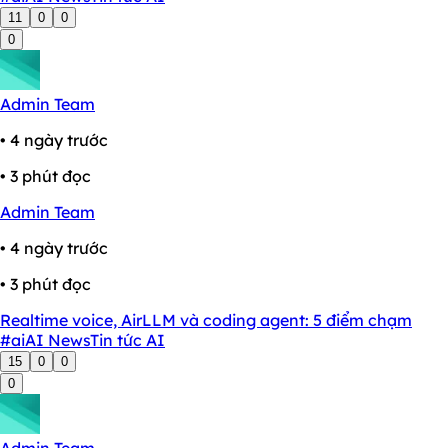
11
0
0
0
Admin Team
• 4 ngày trước
• 3 phút đọc
Admin Team
• 4 ngày trước
• 3 phút đọc
Realtime voice, AirLLM và coding agent: 5 điểm chạm
#ai
AI News
Tin tức AI
15
0
0
0