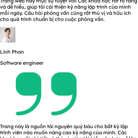
Trang web này thực sự tuyệt vời! Các khoá học rất rõ ràng
và dễ hiểu, giúp tôi cải thiện kỹ năng lập trình của mình
mỗi ngày. Câu hỏi phỏng vấn cũng rất thú vị và hữu ích
cho quá trình chuẩn bị cho cuộc phỏng vấn.
Linh Phan
Software engineer
Trang này là nguồn tài nguyên quý báu cho bất kỳ lập
trình viên nào muốn nâng cao kỹ năng của mình. Các