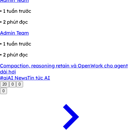
Admin Team
• 1 tuần trước
• 2 phút đọc
Admin Team
• 1 tuần trước
• 2 phút đọc
Compaction, reasoning retain và OpenWork cho agent
dài hơi
#ai
AI News
Tin tức AI
20
0
0
0