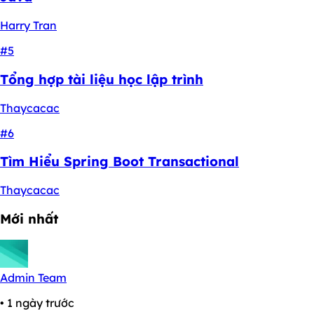
Harry Tran
#5
Tổng hợp tài liệu học lập trình
Thaycacac
#6
Tìm Hiểu Spring Boot Transactional
Thaycacac
Mới nhất
Admin Team
• 1 ngày trước