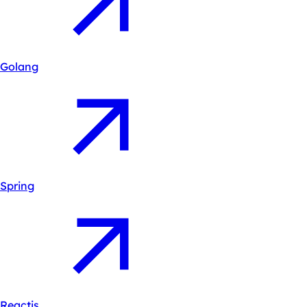
Golang
Spring
Reactjs