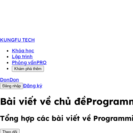
KUNGFU
TECH
Khóa học
Lập trình
Phỏng vấn
PRO
Khám phá thêm
DonDon
Đăng ký
Đăng nhập
Bài viết về chủ đề
Program
Tổng hợp các bài viết về Programm
Theo dõi