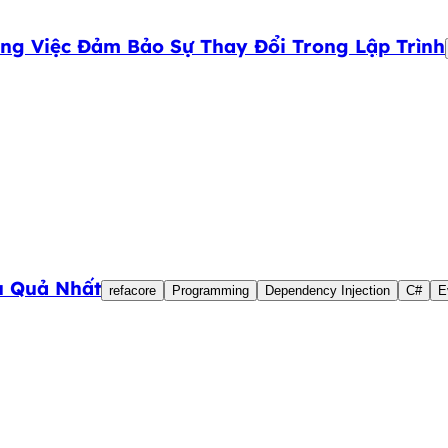
g Việc Đảm Bảo Sự Thay Đổi Trong Lập Trình
u Quả Nhất
refacore
Programming
Dependency Injection
C#
E