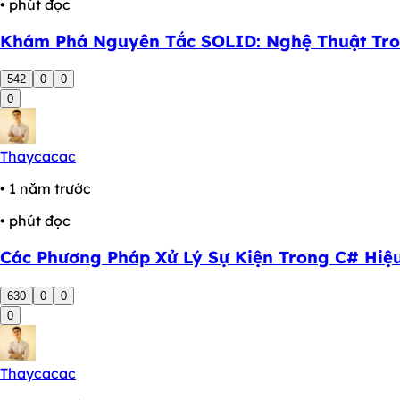
• phút đọc
Khám Phá Nguyên Tắc SOLID: Nghệ Thuật Tron
542
0
0
0
Thaycacac
• 1 năm trước
• phút đọc
Các Phương Pháp Xử Lý Sự Kiện Trong C# Hiệ
630
0
0
0
Thaycacac