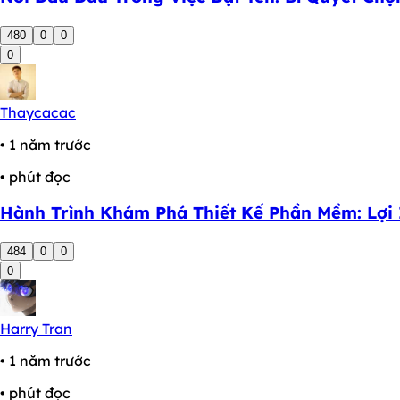
480
0
0
0
Thaycacac
• 1 năm trước
• phút đọc
Hành Trình Khám Phá Thiết Kế Phần Mềm: Lợi 
484
0
0
0
Harry Tran
• 1 năm trước
• phút đọc