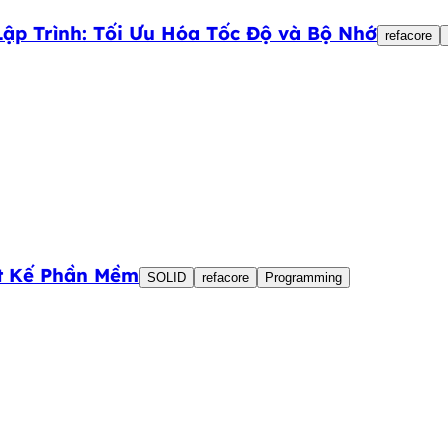
Lập Trình: Tối Ưu Hóa Tốc Độ và Bộ Nhớ
refacore
ết Kế Phần Mềm
SOLID
refacore
Programming