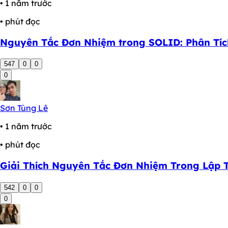
• 1 năm trước
• phút đọc
Nguyên Tắc Đơn Nhiệm trong SOLID: Phân Tíc
547
0
0
0
Sơn Tùng Lê
• 1 năm trước
• phút đọc
Giải Thích Nguyên Tắc Đơn Nhiệm Trong Lập 
542
0
0
0