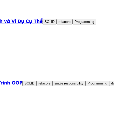
h và Ví Dụ Cụ Thể
SOLID
refacore
Programming
Trình OOP
SOLID
refacore
single responsibility
Programming
đ