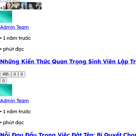
+1
Admin Team
• 1 năm trước
• phút đọc
Những Kiến Thức Quan Trọng Sinh Viên Lập Tr
495
0
0
0
Admin Team
• 1 năm trước
• phút đọc
Nỗi Đau Đầu Trong Việc Đặt Tên: Bí Quyết Chọ