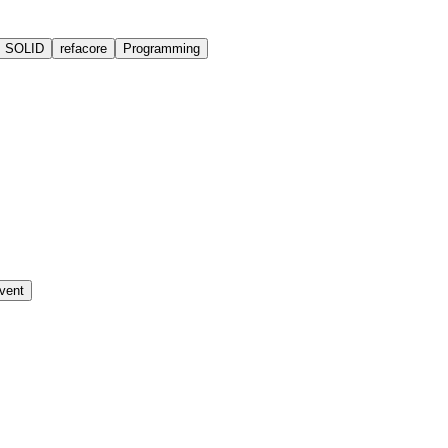
SOLID
refacore
Programming
vent