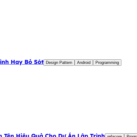
ình Hay Bỏ Sót
Design Pattern
Android
Programming
n Tên Hiệu Quả Cho Dự Án Lập Trình
refacore
Prog