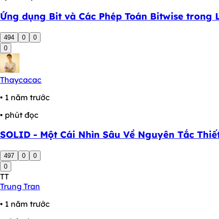
Ứng dụng Bit và Các Phép Toán Bitwise trong 
494
0
0
0
Thaycacac
• 1 năm trước
• phút đọc
SOLID - Một Cái Nhìn Sâu Về Nguyên Tắc Thi
497
0
0
0
TT
Trung Tran
• 1 năm trước