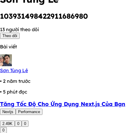
103931498422911686980
13 người theo dõi
Theo dõi
Bài viết
Sơn Tùng Lê
• 2 năm trước
• 5 phút đọc
Tăng Tốc Độ Cho Ứng Dụng Next.js Của Bạn
Nextjs
Performance
2.49K
0
0
0