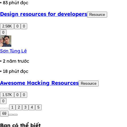
• 83 phút đọc
Design resources for developers
Resource
2.58K
0
0
0
Sơn Tùng Lê
• 2 năm trước
• 18 phút đọc
Awesome Hacking Resources
Resource
1.57K
0
0
0
1
2
3
4
5
69
Bạn có thể biết