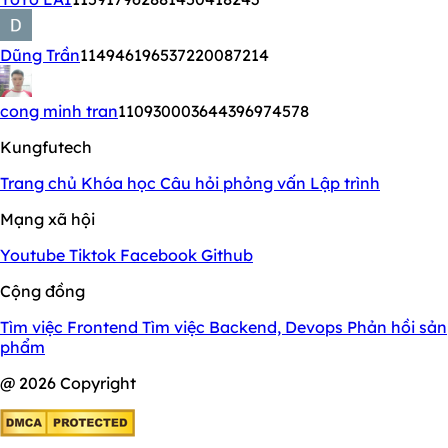
Dũng Trần
114946196537220087214
cong minh tran
110930003644396974578
Kungfutech
Trang chủ
Khóa học
Câu hỏi phỏng vấn
Lập trình
Mạng xã hội
Youtube
Tiktok
Facebook
Github
Cộng đồng
Tìm việc Frontend
Tìm việc Backend, Devops
Phản hồi sản
phẩm
@ 2026 Copyright