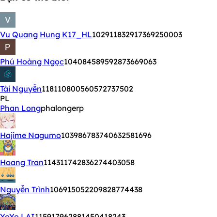
Vu Quang Hung K17_HL
102911832917369250003
Phú Hoàng Ngọc
104084589592873669063
Tài Nguyễn
118110800560572737502
PL
Phan Long
phalongerp
Hajime Nagumo
103986783740632581696
Hoang Tran
114311742836274403058
Nguyễn Trình
106915052209828774438
YoYo LAI
115917962881450418243