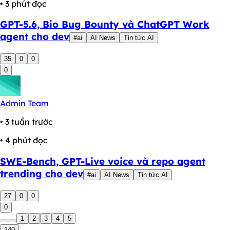
• 3 phút đọc
GPT-5.6, Bio Bug Bounty và ChatGPT Work
agent cho dev
#ai
AI News
Tin tức AI
35
0
0
0
Admin Team
• 3 tuần trước
• 4 phút đọc
SWE-Bench, GPT-Live voice và repo agent
trending cho dev
#ai
AI News
Tin tức AI
27
0
0
0
1
2
3
4
5
140