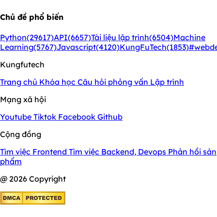
Chủ đề phổ biến
Python
(29617)
API
(6657)
Tài liệu lập trình
(6504)
Machine
Learning
(5767)
Javascript
(4120)
KungFuTech
(1853)
#webd
Kungfutech
Trang chủ
Khóa học
Câu hỏi phỏng vấn
Lập trình
Mạng xã hội
Youtube
Tiktok
Facebook
Github
Cộng đồng
Tìm việc Frontend
Tìm việc Backend, Devops
Phản hồi sản
phẩm
@ 2026 Copyright