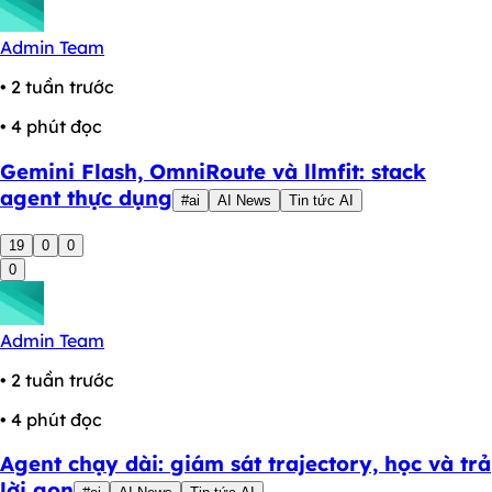
Admin Team
• 2 tuần trước
• 4 phút đọc
Gemini Flash, OmniRoute và llmfit: stack
agent thực dụng
#ai
AI News
Tin tức AI
19
0
0
0
Admin Team
• 2 tuần trước
• 4 phút đọc
Agent chạy dài: giám sát trajectory, học và trả
lời gọn