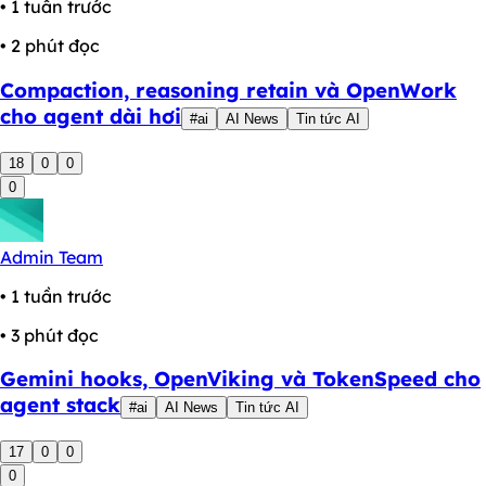
• 1 tuần trước
• 2 phút đọc
Compaction, reasoning retain và OpenWork
cho agent dài hơi
#ai
AI News
Tin tức AI
18
0
0
0
Admin Team
• 1 tuần trước
• 3 phút đọc
Gemini hooks, OpenViking và TokenSpeed cho
agent stack
#ai
AI News
Tin tức AI
17
0
0
0