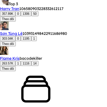
Top 3
Harry Tran
106580903228332612117
357.89K
0
1306
50
Theo dõi
Sơn Tùng Lê
103931498422911686980
303.04K
0
1195
1
Theo dõi
Flame Kris
bacodekiller
263.57K
1
1116
14
Theo dõi