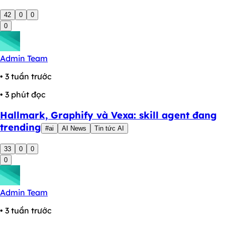
42
0
0
0
Admin Team
• 3 tuần trước
• 3 phút đọc
Hallmark, Graphify và Vexa: skill agent đang
trending
#ai
AI News
Tin tức AI
33
0
0
0
Admin Team
• 3 tuần trước