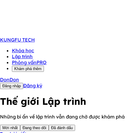
KUNGFU
TECH
Khóa học
Lập trình
Phỏng vấn
PRO
Khám phá thêm
DonDon
Đăng ký
Đăng nhập
Thế giới
Lập trình
Những bí ẩn về lập trình vẫn đang chờ được khám phá
Mới nhất
Đang theo dõi
Đã đánh dấu