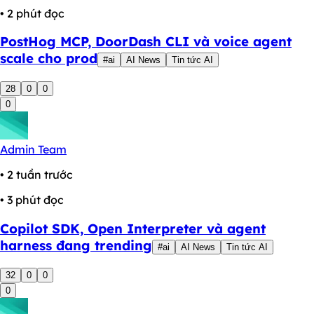
• 2 phút đọc
PostHog MCP, DoorDash CLI và voice agent
scale cho prod
#ai
AI News
Tin tức AI
28
0
0
0
Admin Team
• 2 tuần trước
• 3 phút đọc
Copilot SDK, Open Interpreter và agent
harness đang trending
#ai
AI News
Tin tức AI
32
0
0
0