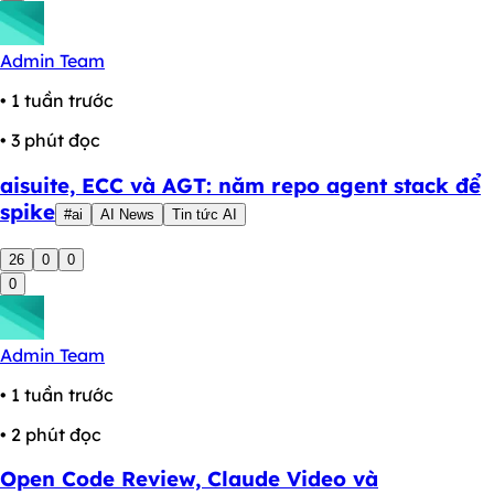
Admin Team
• 1 tuần trước
• 3 phút đọc
aisuite, ECC và AGT: năm repo agent stack để
spike
#ai
AI News
Tin tức AI
26
0
0
0
Admin Team
• 1 tuần trước
• 2 phút đọc
Open Code Review, Claude Video và