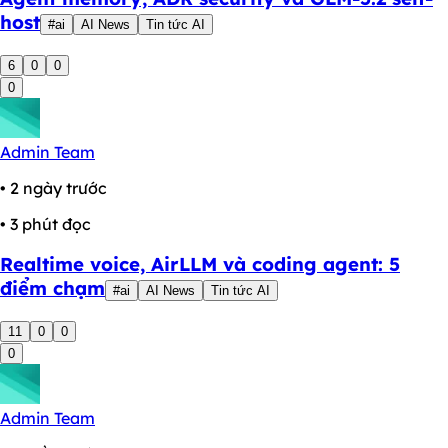
host
#ai
AI News
Tin tức AI
6
0
0
0
Admin Team
• 2 ngày trước
• 3 phút đọc
Realtime voice, AirLLM và coding agent: 5
điểm chạm
#ai
AI News
Tin tức AI
11
0
0
0
Admin Team