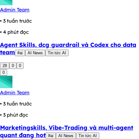
Admin Team
• 3 tuần trước
• 4 phút đọc
Agent Skills, dcg guardrail và Codex cho data
team
#ai
AI News
Tin tức AI
28
0
0
0
Admin Team
• 3 tuần trước
• 3 phút đọc
Marketingskills, Vibe-Trading và multi-agent
quant đang hot
#ai
AI News
Tin tức AI