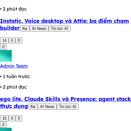
• 2 phút đọc
Instatic, Voice desktop và Attie: ba điểm chạm
builder
#ai
AI News
Tin tức AI
14
0
0
0
Admin Team
• 1 tuần trước
• 2 phút đọc
ego lite, Claude Skills và Presence: agent stack
thực dụng
#ai
AI News
Tin tức AI
15
0
0
0