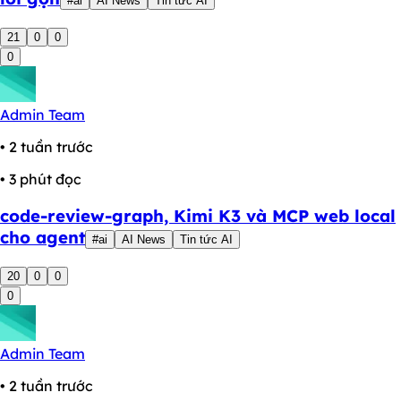
#ai
AI News
Tin tức AI
21
0
0
0
Admin Team
• 2 tuần trước
• 3 phút đọc
code-review-graph, Kimi K3 và MCP web local
cho agent
#ai
AI News
Tin tức AI
20
0
0
0
Admin Team
• 2 tuần trước