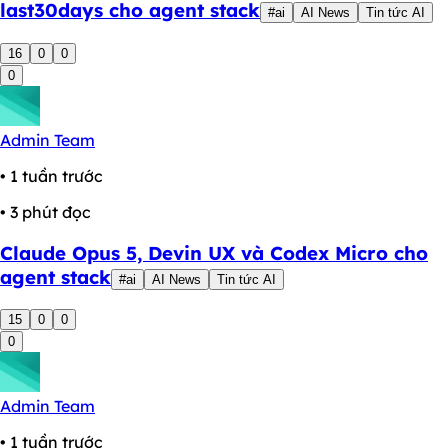
last30days cho agent stack
#ai
AI News
Tin tức AI
16
0
0
0
Admin Team
• 1 tuần trước
• 3 phút đọc
Claude Opus 5, Devin UX và Codex Micro cho
agent stack
#ai
AI News
Tin tức AI
15
0
0
0
Admin Team
• 1 tuần trước