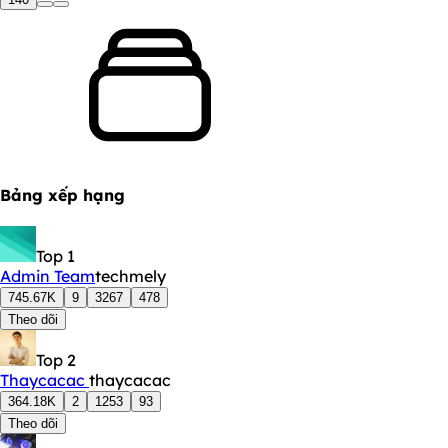
Bảng xếp hạng
Top 1
Admin Team
techmely
745.67K
9
3267
478
Theo dõi
Top 2
Thaycacac
thaycacac
364.18K
2
1253
93
Theo dõi