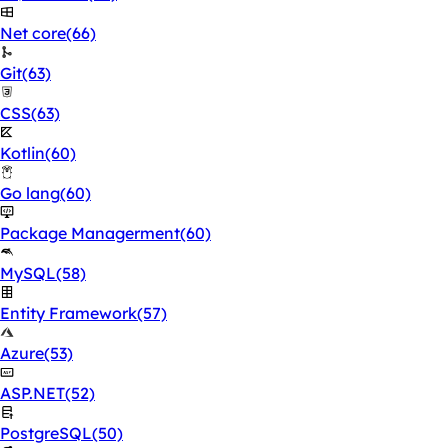
Net core
(66)
Git
(63)
CSS
(63)
Kotlin
(60)
Go lang
(60)
Package Managerment
(60)
MySQL
(58)
Entity Framework
(57)
Azure
(53)
ASP.NET
(52)
PostgreSQL
(50)