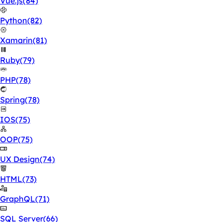
Vue.js
(84)
Python
(82)
Xamarin
(81)
Ruby
(79)
PHP
(78)
Spring
(78)
IOS
(75)
OOP
(75)
UX Design
(74)
HTML
(73)
GraphQL
(71)
SQL Server
(66)