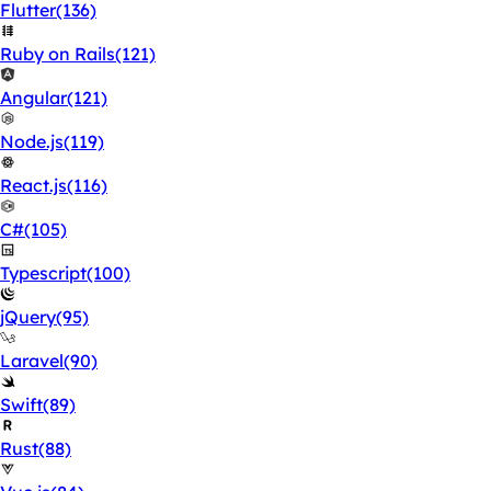
Flutter
(136)
Ruby on Rails
(121)
Angular
(121)
Node.js
(119)
React.js
(116)
C#
(105)
Typescript
(100)
jQuery
(95)
Laravel
(90)
Swift
(89)
Rust
(88)