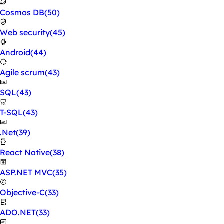
Cosmos DB
(50)
Web security
(45)
Android
(44)
Agile scrum
(43)
SQL
(43)
T-SQL
(43)
.Net
(39)
React Native
(38)
ASP.NET MVC
(35)
Objective-C
(33)
ADO.NET
(33)