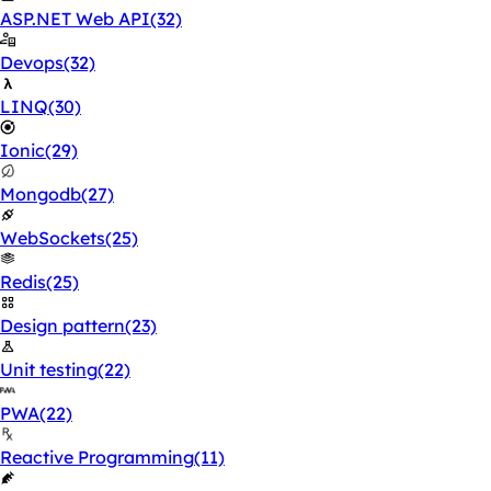
ASP.NET Web API
(32)
Devops
(32)
LINQ
(30)
Ionic
(29)
Mongodb
(27)
WebSockets
(25)
Redis
(25)
Design pattern
(23)
Unit testing
(22)
PWA
(22)
Reactive Programming
(11)