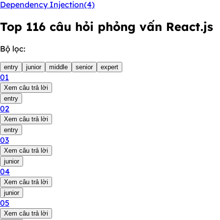
Dependency Injection
(4)
Top 116 câu hỏi phỏng vấn React.js
Bộ lọc:
entry
junior
middle
senior
expert
01
Xem câu trả lời
entry
02
Xem câu trả lời
entry
03
Xem câu trả lời
junior
04
Xem câu trả lời
junior
05
Xem câu trả lời