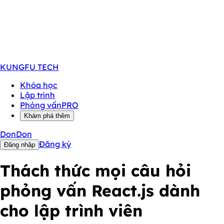
KUNGFU
TECH
Khóa học
Lập trình
Phỏng vấn
PRO
Khám phá thêm
DonDon
Đăng ký
Đăng nhập
Thách thức mọi câu hỏi
phỏng vấn
React.js
dành
cho lập trình viên