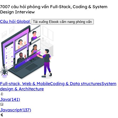
7007
câu hỏi phỏng vấn Full-Stack, Coding & System
Design Interview
Câu hỏi Global
Tải xuống Ebook cẩm nang phỏng vấn
Full-stack, Web & Mobile
Coding & Data structures
System
design & Architecture
Java
(141)
Javascript
(137)