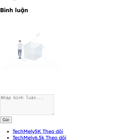
Bình luận
Gửi
TechMely
5K Theo dõi
TechMely
6.5k Theo dõi