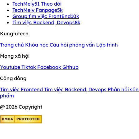
TechMely
51 Theo dõi
TechMely Fanpage
5k
Group tìm việc FrontEnd
10k
Tìm việc Backend, Devops
8k
Kungfutech
Trang chủ
Khóa học
Câu hỏi phỏng vấn
Lập trình
Mạng xã hội
Youtube
Tiktok
Facebook
Github
Cộng đồng
Tìm việc Frontend
Tìm việc Backend, Devops
Phản hồi sản
phẩm
@ 2026 Copyright