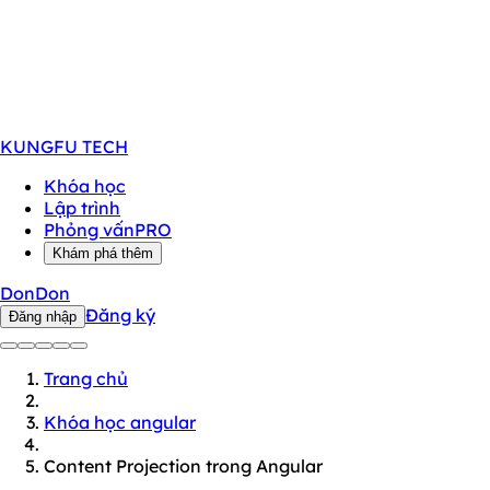
KUNGFU
TECH
Khóa học
Lập trình
Phỏng vấn
PRO
Khám phá thêm
DonDon
Đăng ký
Đăng nhập
Trang chủ
Khóa học angular
Content Projection trong Angular