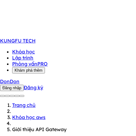
KUNGFU
TECH
Khóa học
Lập trình
Phỏng vấn
PRO
Khám phá thêm
DonDon
Đăng ký
Đăng nhập
Trang chủ
Khóa học aws
Giới thiệu API Gateway