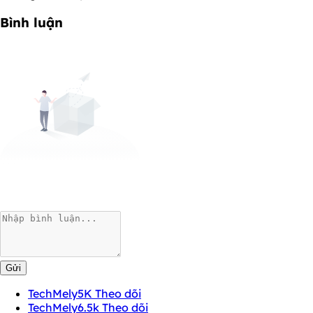
Bình luận
Gửi
TechMely
5K Theo dõi
TechMely
6.5k Theo dõi