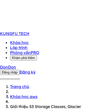
KUNGFU
TECH
Khóa học
Lập trình
Phỏng vấn
PRO
Khám phá thêm
DonDon
Đăng ký
Đăng nhập
Trang chủ
Khóa học aws
Giới thiệu S3 Storage Classes, Glacier