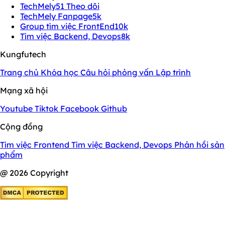
TechMely
51 Theo dõi
TechMely Fanpage
5k
Group tìm việc FrontEnd
10k
Tìm việc Backend, Devops
8k
Kungfutech
Trang chủ
Khóa học
Câu hỏi phỏng vấn
Lập trình
Mạng xã hội
Youtube
Tiktok
Facebook
Github
Cộng đồng
Tìm việc Frontend
Tìm việc Backend, Devops
Phản hồi sản
phẩm
@ 2026 Copyright