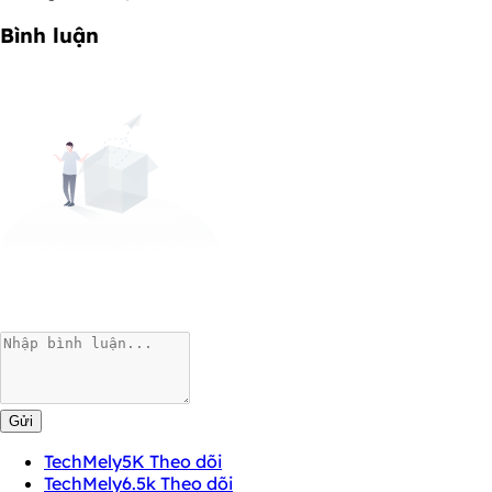
Bình luận
Gửi
TechMely
5K Theo dõi
TechMely
6.5k Theo dõi