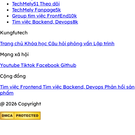
TechMely
51 Theo dõi
TechMely Fanpage
5k
Group tìm việc FrontEnd
10k
Tìm việc Backend, Devops
8k
Kungfutech
Trang chủ
Khóa học
Câu hỏi phỏng vấn
Lập trình
Mạng xã hội
Youtube
Tiktok
Facebook
Github
Cộng đồng
Tìm việc Frontend
Tìm việc Backend, Devops
Phản hồi sản
phẩm
@ 2026 Copyright