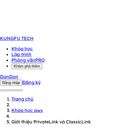
KUNGFU
TECH
Khóa học
Lập trình
Phỏng vấn
PRO
Khám phá thêm
DonDon
Đăng ký
Đăng nhập
Trang chủ
Khóa học aws
Giới thiệu PrivateLink và ClassicLink