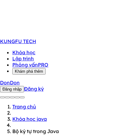
KUNGFU
TECH
Khóa học
Lập trình
Phỏng vấn
PRO
Khám phá thêm
DonDon
Đăng ký
Đăng nhập
Trang chủ
Khóa học java
Bộ ký tự trong Java