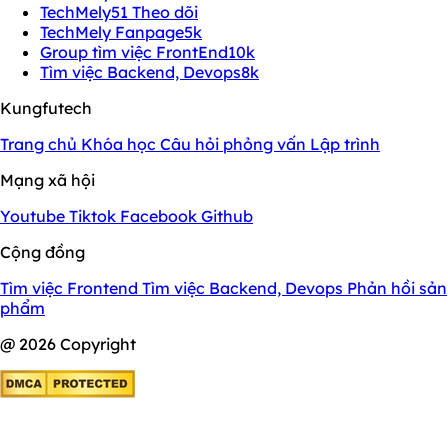
TechMely
51 Theo dõi
TechMely Fanpage
5k
Group tìm việc FrontEnd
10k
Tìm việc Backend, Devops
8k
Kungfutech
Trang chủ
Khóa học
Câu hỏi phỏng vấn
Lập trình
Mạng xã hội
Youtube
Tiktok
Facebook
Github
Cộng đồng
Tìm việc Frontend
Tìm việc Backend, Devops
Phản hồi sản
phẩm
@ 2026 Copyright