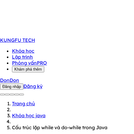
KUNGFU
TECH
Khóa học
Lập trình
Phỏng vấn
PRO
Khám phá thêm
DonDon
Đăng ký
Đăng nhập
Trang chủ
Khóa học java
Cấu trúc lặp while và do-while trong Java