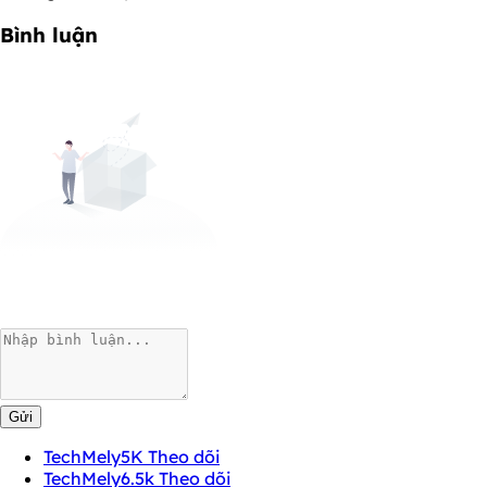
Bình luận
Gửi
TechMely
5K Theo dõi
TechMely
6.5k Theo dõi