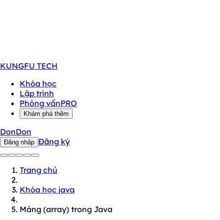
KUNGFU
TECH
Khóa học
Lập trình
Phỏng vấn
PRO
Khám phá thêm
DonDon
Đăng ký
Đăng nhập
Trang chủ
Khóa học java
Mảng (array) trong Java