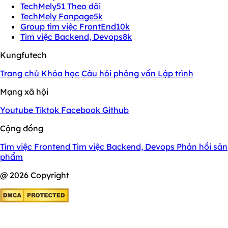
TechMely
51 Theo dõi
TechMely Fanpage
5k
Group tìm việc FrontEnd
10k
Tìm việc Backend, Devops
8k
Kungfutech
Trang chủ
Khóa học
Câu hỏi phỏng vấn
Lập trình
Mạng xã hội
Youtube
Tiktok
Facebook
Github
Cộng đồng
Tìm việc Frontend
Tìm việc Backend, Devops
Phản hồi sản
phẩm
@ 2026 Copyright