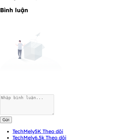
Bình luận
Gửi
TechMely
5K Theo dõi
TechMely
6.5k Theo dõi