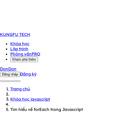
KUNGFU
TECH
Khóa học
Lập trình
Phỏng vấn
PRO
Khám phá thêm
DonDon
Đăng ký
Đăng nhập
Trang chủ
Khóa học javascript
Tìm hiểu về forEach trong Javascript