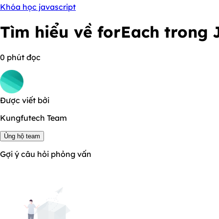
Khóa học javascript
Tìm hiểu về forEach trong 
0 phút đọc
Được viết bởi
Kungfutech Team
Ủng hộ team
Gợi ý câu hỏi phỏng vấn