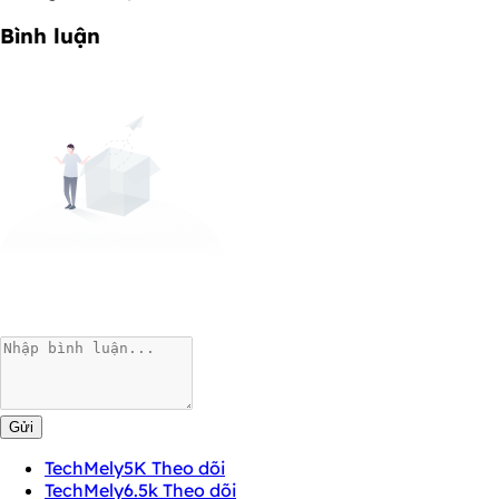
Bình luận
Gửi
TechMely
5K Theo dõi
TechMely
6.5k Theo dõi