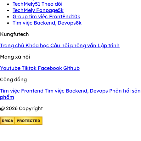
TechMely
51 Theo dõi
TechMely Fanpage
5k
Group tìm việc FrontEnd
10k
Tìm việc Backend, Devops
8k
Kungfutech
Trang chủ
Khóa học
Câu hỏi phỏng vấn
Lập trình
Mạng xã hội
Youtube
Tiktok
Facebook
Github
Cộng đồng
Tìm việc Frontend
Tìm việc Backend, Devops
Phản hồi sản
phẩm
@ 2026 Copyright