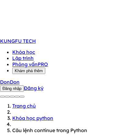
KUNGFU
TECH
Khóa học
Lập trình
Phỏng vấn
PRO
Khám phá thêm
DonDon
Đăng ký
Đăng nhập
Trang chủ
Khóa học python
Câu lệnh continue trong Python