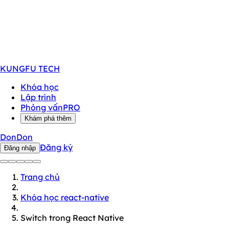
KUNGFU
TECH
Khóa học
Lập trình
Phỏng vấn
PRO
Khám phá thêm
DonDon
Đăng ký
Đăng nhập
Trang chủ
Khóa học react-native
Switch trong React Native