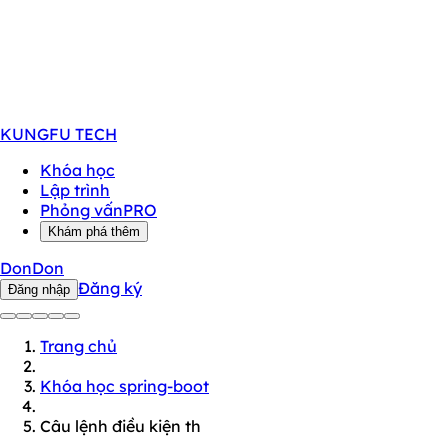
KUNGFU
TECH
Khóa học
Lập trình
Phỏng vấn
PRO
Khám phá thêm
DonDon
Đăng ký
Đăng nhập
Trang chủ
Khóa học spring-boot
Câu lệnh điều kiện th