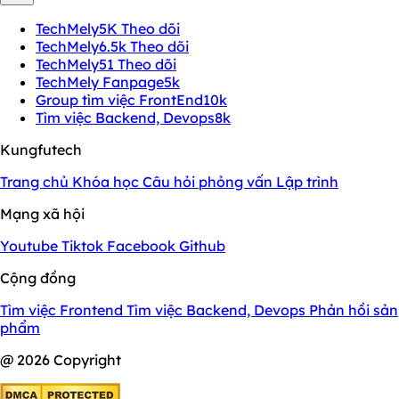
TechMely
5K Theo dõi
TechMely
6.5k Theo dõi
TechMely
51 Theo dõi
TechMely Fanpage
5k
Group tìm việc FrontEnd
10k
Tìm việc Backend, Devops
8k
Kungfutech
Trang chủ
Khóa học
Câu hỏi phỏng vấn
Lập trình
Mạng xã hội
Youtube
Tiktok
Facebook
Github
Cộng đồng
Tìm việc Frontend
Tìm việc Backend, Devops
Phản hồi sản
phẩm
@ 2026 Copyright