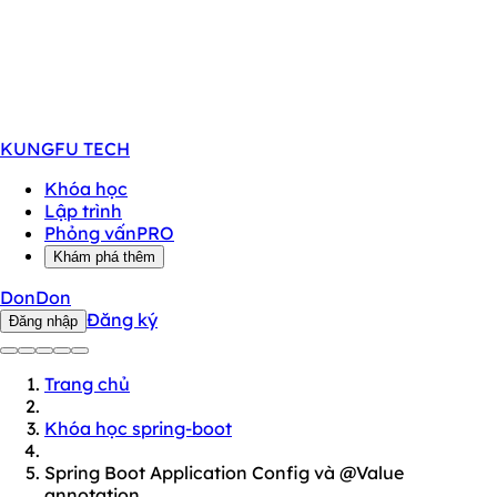
KUNGFU
TECH
Khóa học
Lập trình
Phỏng vấn
PRO
Khám phá thêm
DonDon
Đăng ký
Đăng nhập
Trang chủ
Khóa học spring-boot
Spring Boot Application Config và @Value
annotation