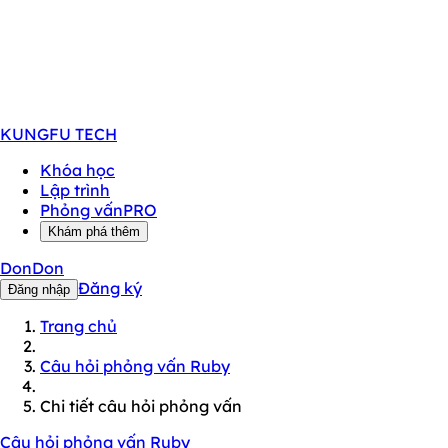
KUNGFU
TECH
Khóa học
Lập trình
Phỏng vấn
PRO
Khám phá thêm
DonDon
Đăng ký
Đăng nhập
Trang chủ
Câu hỏi phỏng vấn Ruby
Chi tiết câu hỏi phỏng vấn
Câu hỏi phỏng vấn Ruby