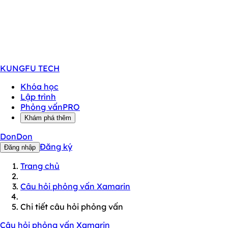
KUNGFU
TECH
Khóa học
Lập trình
Phỏng vấn
PRO
Khám phá thêm
DonDon
Đăng ký
Đăng nhập
Trang chủ
Câu hỏi phỏng vấn Xamarin
Chi tiết câu hỏi phỏng vấn
Câu hỏi phỏng vấn Xamarin