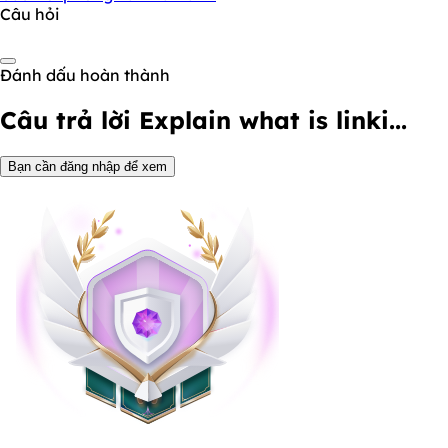
Câu hỏi
Đánh dấu hoàn thành
Câu trả lời
Explain what is linki...
Bạn cần đăng nhập để xem