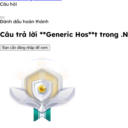
Câu hỏi
Đánh dấu hoàn thành
Câu trả lời
**Generic Hos**t trong .N
Bạn cần đăng nhập để xem