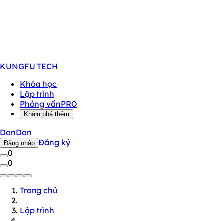
KUNGFU
TECH
Khóa học
Lập trình
Phỏng vấn
PRO
Khám phá thêm
DonDon
Đăng ký
Đăng nhập
0
0
Trang chủ
Lập trình