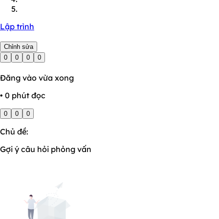
Lập trình
Chỉnh sửa
0
0
0
0
Đăng vào vừa xong
• 0 phút đọc
0
0
0
Chủ đề:
Gợi ý câu hỏi phỏng vấn