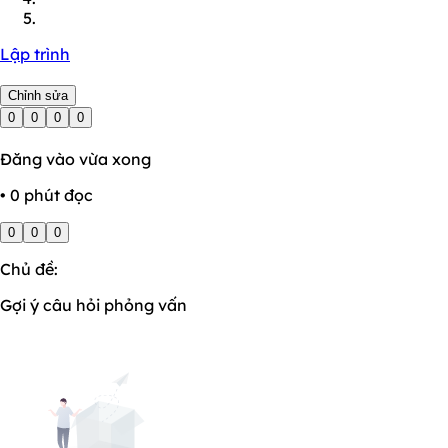
Lập trình
Chỉnh sửa
0
0
0
0
Đăng vào vừa xong
• 0 phút đọc
0
0
0
Chủ đề:
Gợi ý câu hỏi phỏng vấn