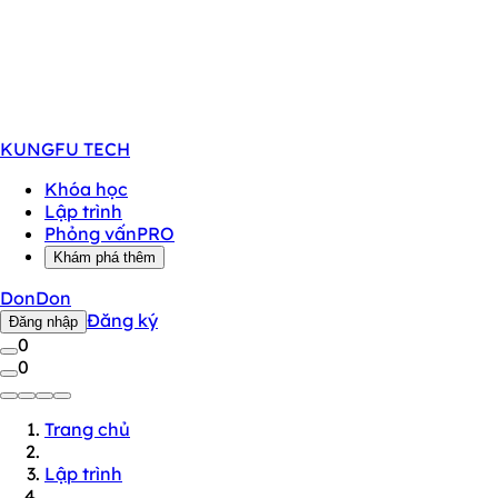
KUNGFU
TECH
Khóa học
Lập trình
Phỏng vấn
PRO
Khám phá thêm
DonDon
Đăng ký
Đăng nhập
0
0
Trang chủ
Lập trình