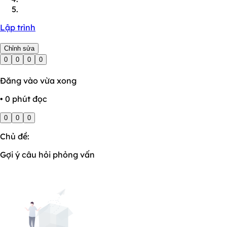
Lập trình
Chỉnh sửa
0
0
0
0
Đăng vào vừa xong
• 0 phút đọc
0
0
0
Chủ đề:
Gợi ý câu hỏi phỏng vấn