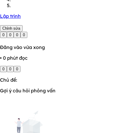
Lập trình
Chỉnh sửa
0
0
0
0
Đăng vào vừa xong
• 0 phút đọc
0
0
0
Chủ đề:
Gợi ý câu hỏi phỏng vấn