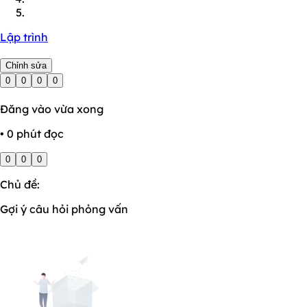
Lập trình
Chỉnh sửa
0
0
0
0
Đăng vào vừa xong
• 0 phút đọc
0
0
0
Chủ đề:
Gợi ý câu hỏi phỏng vấn