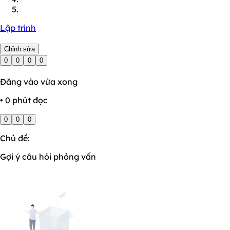
Lập trình
Chỉnh sửa
0
0
0
0
Đăng vào vừa xong
• 0 phút đọc
0
0
0
Chủ đề:
Gợi ý câu hỏi phỏng vấn