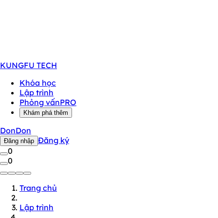
KUNGFU
TECH
Khóa học
Lập trình
Phỏng vấn
PRO
Khám phá thêm
DonDon
Đăng ký
Đăng nhập
0
0
Trang chủ
Lập trình