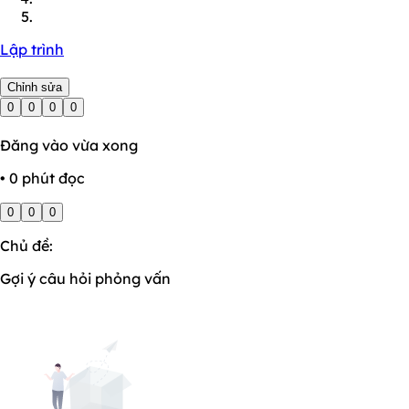
Lập trình
Chỉnh sửa
0
0
0
0
Đăng vào vừa xong
• 0 phút đọc
0
0
0
Chủ đề:
Gợi ý câu hỏi phỏng vấn