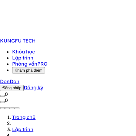
KUNGFU
TECH
Khóa học
Lập trình
Phỏng vấn
PRO
Khám phá thêm
DonDon
Đăng ký
Đăng nhập
0
0
Trang chủ
Lập trình