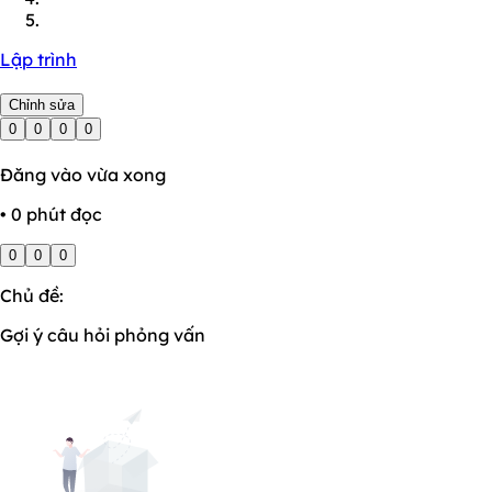
Lập trình
Chỉnh sửa
0
0
0
0
Đăng vào vừa xong
• 0 phút đọc
0
0
0
Chủ đề:
Gợi ý câu hỏi phỏng vấn