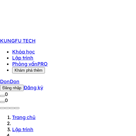
KUNGFU
TECH
Khóa học
Lập trình
Phỏng vấn
PRO
Khám phá thêm
DonDon
Đăng ký
Đăng nhập
0
0
Trang chủ
Lập trình