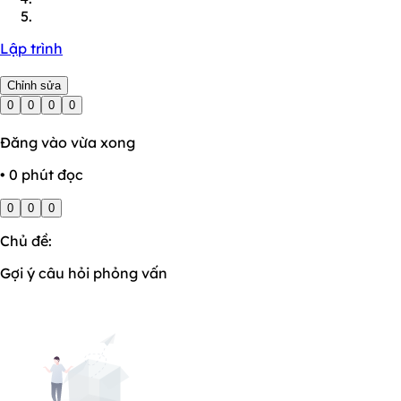
Lập trình
Chỉnh sửa
0
0
0
0
Đăng vào vừa xong
• 0 phút đọc
0
0
0
Chủ đề:
Gợi ý câu hỏi phỏng vấn