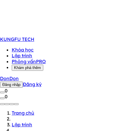
KUNGFU
TECH
Khóa học
Lập trình
Phỏng vấn
PRO
Khám phá thêm
DonDon
Đăng ký
Đăng nhập
0
0
Trang chủ
Lập trình