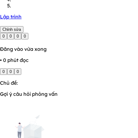
Lập trình
Chỉnh sửa
0
0
0
0
Đăng vào vừa xong
• 0 phút đọc
0
0
0
Chủ đề:
Gợi ý câu hỏi phỏng vấn