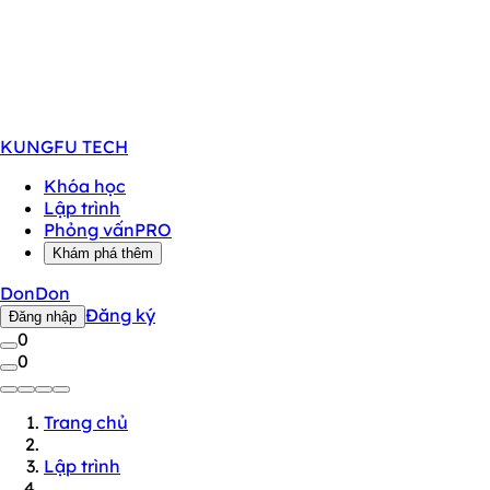
KUNGFU
TECH
Khóa học
Lập trình
Phỏng vấn
PRO
Khám phá thêm
DonDon
Đăng ký
Đăng nhập
0
0
Trang chủ
Lập trình