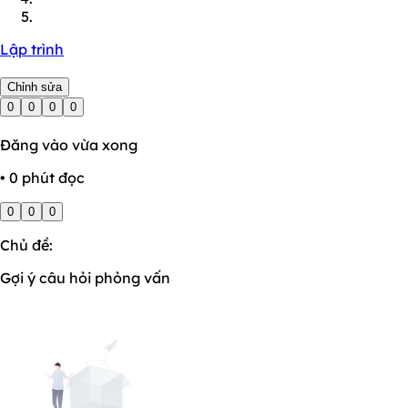
Lập trình
Chỉnh sửa
0
0
0
0
Đăng vào vừa xong
• 0 phút đọc
0
0
0
Chủ đề:
Gợi ý câu hỏi phỏng vấn