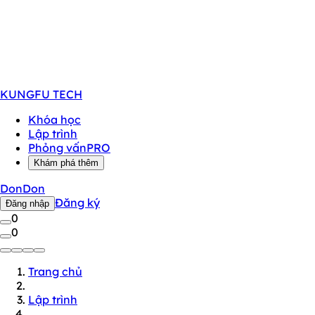
KUNGFU
TECH
Khóa học
Lập trình
Phỏng vấn
PRO
Khám phá thêm
DonDon
Đăng ký
Đăng nhập
0
0
Trang chủ
Lập trình