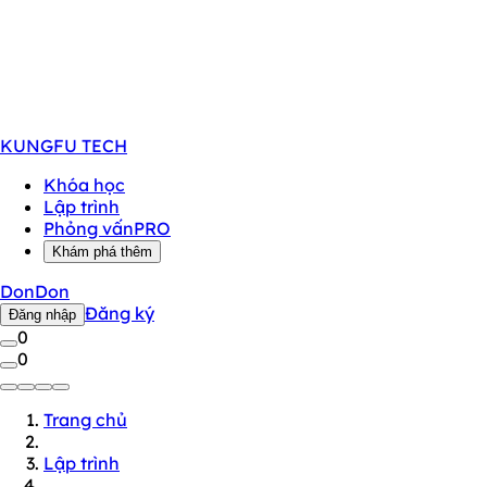
KUNGFU
TECH
Khóa học
Lập trình
Phỏng vấn
PRO
Khám phá thêm
DonDon
Đăng ký
Đăng nhập
0
0
Trang chủ
Lập trình