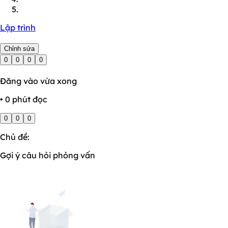
Lập trình
Chỉnh sửa
0
0
0
0
Đăng vào vừa xong
• 0 phút đọc
0
0
0
Chủ đề:
Gợi ý câu hỏi phỏng vấn