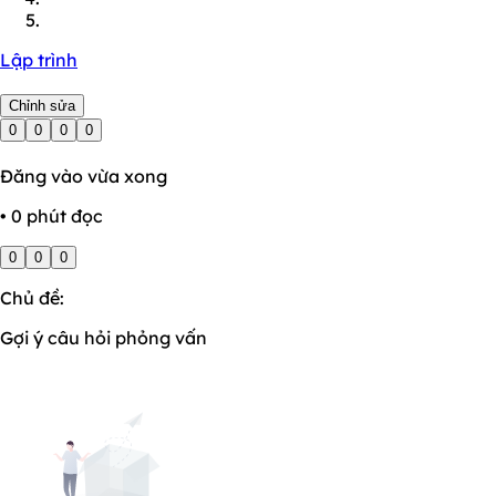
Lập trình
Chỉnh sửa
0
0
0
0
Đăng vào vừa xong
• 0 phút đọc
0
0
0
Chủ đề:
Gợi ý câu hỏi phỏng vấn