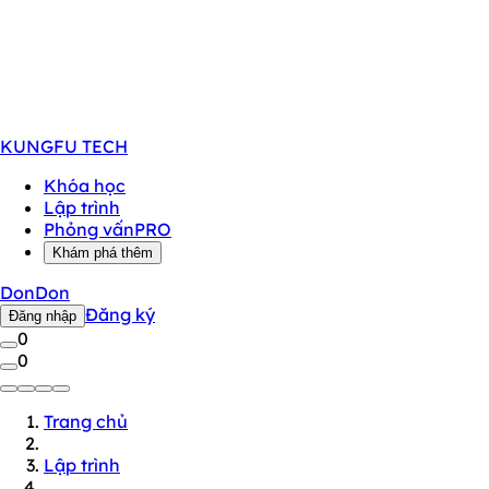
KUNGFU
TECH
Khóa học
Lập trình
Phỏng vấn
PRO
Khám phá thêm
DonDon
Đăng ký
Đăng nhập
0
0
Trang chủ
Lập trình