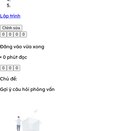
Lập trình
Chỉnh sửa
0
0
0
0
Đăng vào vừa xong
• 0 phút đọc
0
0
0
Chủ đề:
Gợi ý câu hỏi phỏng vấn