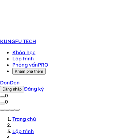
KUNGFU
TECH
Khóa học
Lập trình
Phỏng vấn
PRO
Khám phá thêm
DonDon
Đăng ký
Đăng nhập
0
0
Trang chủ
Lập trình