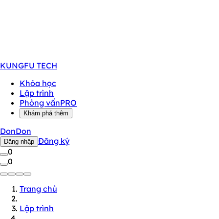
KUNGFU
TECH
Khóa học
Lập trình
Phỏng vấn
PRO
Khám phá thêm
DonDon
Đăng ký
Đăng nhập
0
0
Trang chủ
Lập trình