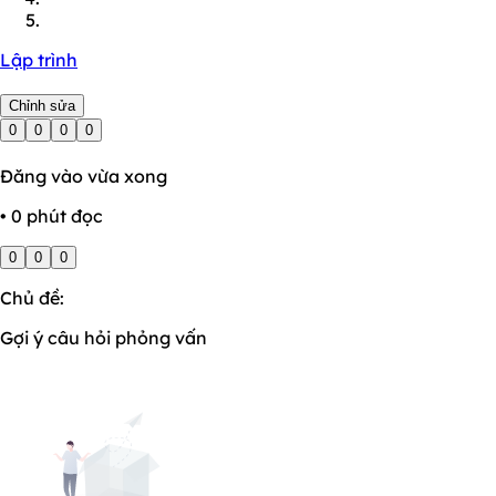
Lập trình
Chỉnh sửa
0
0
0
0
Đăng vào vừa xong
• 0 phút đọc
0
0
0
Chủ đề:
Gợi ý câu hỏi phỏng vấn