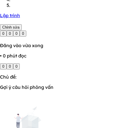
Lập trình
Chỉnh sửa
0
0
0
0
Đăng vào vừa xong
• 0 phút đọc
0
0
0
Chủ đề:
Gợi ý câu hỏi phỏng vấn