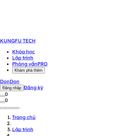
KUNGFU
TECH
Khóa học
Lập trình
Phỏng vấn
PRO
Khám phá thêm
DonDon
Đăng ký
Đăng nhập
0
0
Trang chủ
Lập trình