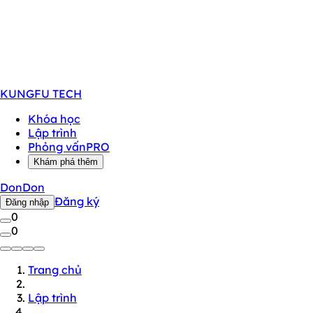
KUNGFU
TECH
Khóa học
Lập trình
Phỏng vấn
PRO
Khám phá thêm
DonDon
Đăng ký
Đăng nhập
0
0
Trang chủ
Lập trình