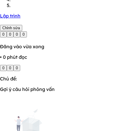
Lập trình
Chỉnh sửa
0
0
0
0
Đăng vào vừa xong
• 0 phút đọc
0
0
0
Chủ đề:
Gợi ý câu hỏi phỏng vấn