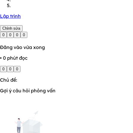
Lập trình
Chỉnh sửa
0
0
0
0
Đăng vào vừa xong
• 0 phút đọc
0
0
0
Chủ đề:
Gợi ý câu hỏi phỏng vấn