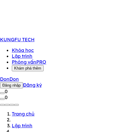
KUNGFU
TECH
Khóa học
Lập trình
Phỏng vấn
PRO
Khám phá thêm
DonDon
Đăng ký
Đăng nhập
0
0
Trang chủ
Lập trình