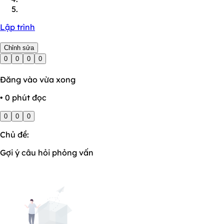
Lập trình
Chỉnh sửa
0
0
0
0
Đăng vào vừa xong
• 0 phút đọc
0
0
0
Chủ đề:
Gợi ý câu hỏi phỏng vấn