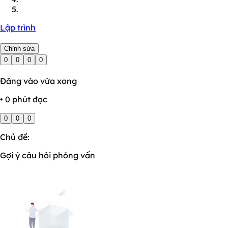
Lập trình
Chỉnh sửa
0
0
0
0
Đăng vào vừa xong
• 0 phút đọc
0
0
0
Chủ đề:
Gợi ý câu hỏi phỏng vấn