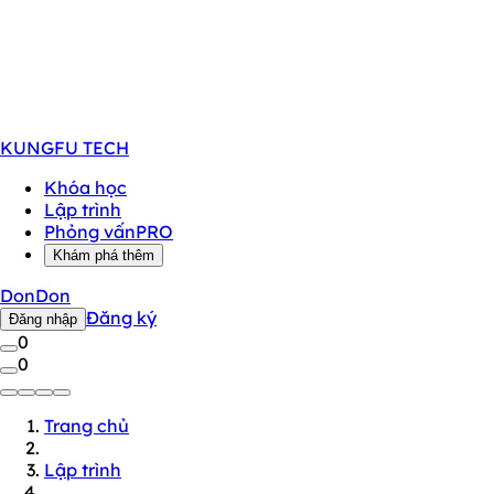
KUNGFU
TECH
Khóa học
Lập trình
Phỏng vấn
PRO
Khám phá thêm
DonDon
Đăng ký
Đăng nhập
0
0
Trang chủ
Lập trình