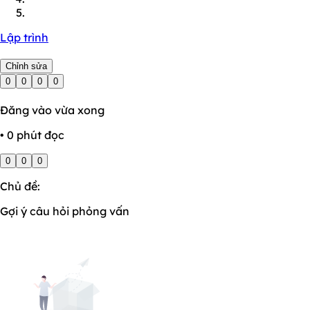
Lập trình
Chỉnh sửa
0
0
0
0
Đăng vào vừa xong
• 0 phút đọc
0
0
0
Chủ đề:
Gợi ý câu hỏi phỏng vấn