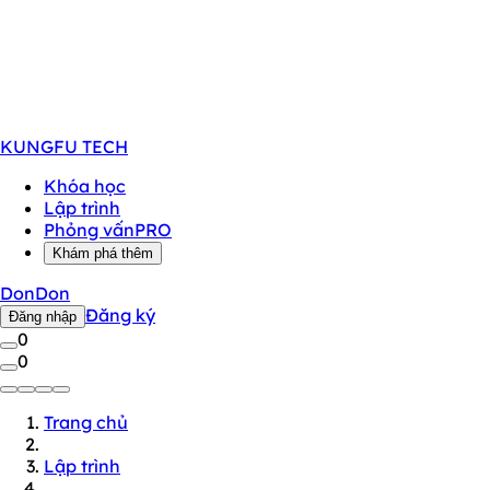
KUNGFU
TECH
Khóa học
Lập trình
Phỏng vấn
PRO
Khám phá thêm
DonDon
Đăng ký
Đăng nhập
0
0
Trang chủ
Lập trình