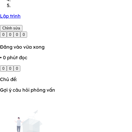
Lập trình
Chỉnh sửa
0
0
0
0
Đăng vào vừa xong
• 0 phút đọc
0
0
0
Chủ đề:
Gợi ý câu hỏi phỏng vấn