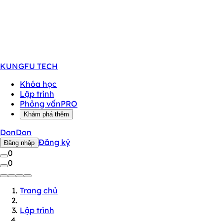
KUNGFU
TECH
Khóa học
Lập trình
Phỏng vấn
PRO
Khám phá thêm
DonDon
Đăng ký
Đăng nhập
0
0
Trang chủ
Lập trình