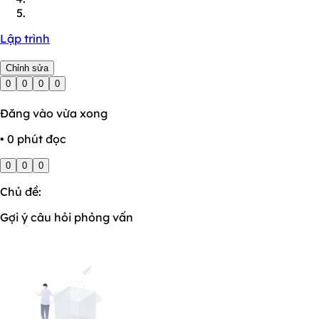
Lập trình
Chỉnh sửa
0
0
0
0
Đăng vào vừa xong
• 0 phút đọc
0
0
0
Chủ đề:
Gợi ý câu hỏi phỏng vấn