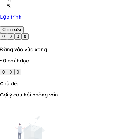
Lập trình
Chỉnh sửa
0
0
0
0
Đăng vào vừa xong
• 0 phút đọc
0
0
0
Chủ đề:
Gợi ý câu hỏi phỏng vấn