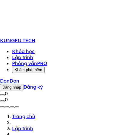
KUNGFU
TECH
Khóa học
Lập trình
Phỏng vấn
PRO
Khám phá thêm
DonDon
Đăng ký
Đăng nhập
0
0
Trang chủ
Lập trình