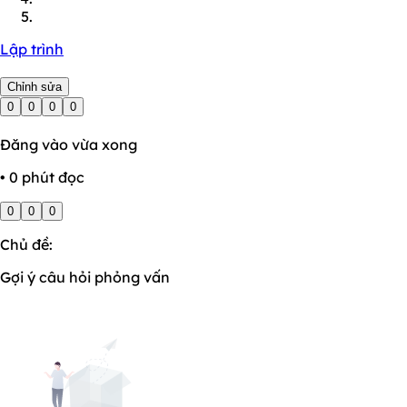
Lập trình
Chỉnh sửa
0
0
0
0
Đăng vào vừa xong
• 0 phút đọc
0
0
0
Chủ đề:
Gợi ý câu hỏi phỏng vấn