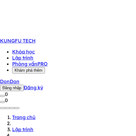
KUNGFU
TECH
Khóa học
Lập trình
Phỏng vấn
PRO
Khám phá thêm
DonDon
Đăng ký
Đăng nhập
0
0
Trang chủ
Lập trình