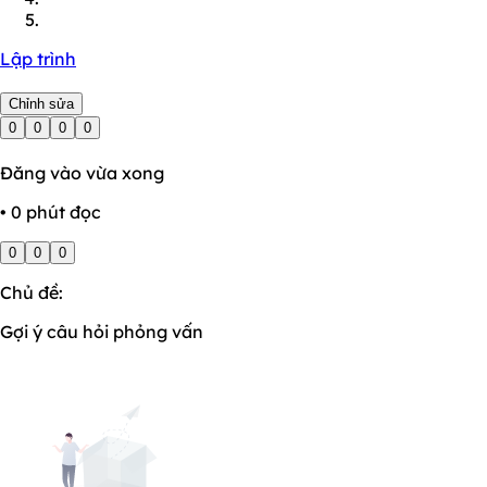
Lập trình
Chỉnh sửa
0
0
0
0
Đăng vào vừa xong
• 0 phút đọc
0
0
0
Chủ đề:
Gợi ý câu hỏi phỏng vấn