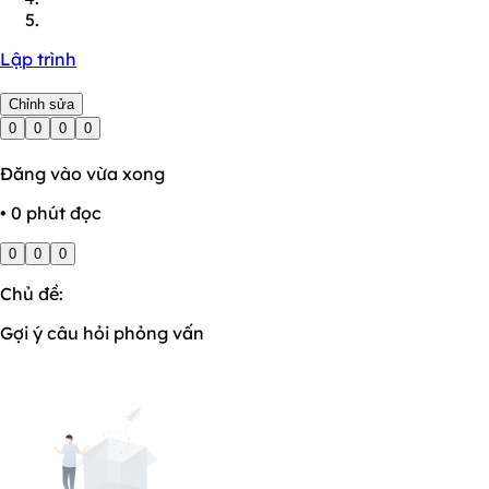
Lập trình
Chỉnh sửa
0
0
0
0
Đăng vào vừa xong
• 0 phút đọc
0
0
0
Chủ đề:
Gợi ý câu hỏi phỏng vấn