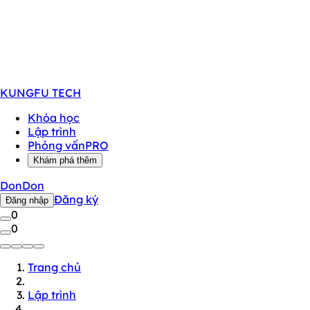
KUNGFU
TECH
Khóa học
Lập trình
Phỏng vấn
PRO
Khám phá thêm
DonDon
Đăng ký
Đăng nhập
0
0
Trang chủ
Lập trình